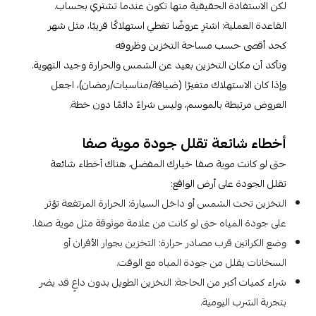
لكن الاستفادة الحقيقية منها تكون عندما تشتري بحساب.
القاعدة العملية: اشترِ عروضًا تغطي استهلاكًا قريبًا، مثل شهر
كحد أقصى حسب مساحة التخزين وظروفه
وتأكد أن مكان التخزين بعيد عن الشمس والحرارة وجيد التهوية.
وإذا كان الاستهلاك متغيرًا (ضيافة/مناسبات/رمضان)، اجعل
العروض مرتبطة بالموسم، وليس شراءً دائمًا دون خطة.
أخطاء شائعة تقلل جودة موية صفا
حتى لو كانت موية صفا خيارك المفضل، هناك أخطاء شائعة
تقلل الجودة على أرض الواقع:
التخزين تحت الشمس أو داخل السيارة: الحرارة المرتفعة تؤثر
على جودة المياه حتى لو كانت من علامة موثوقة مثل موية صفا.
وضع الكراتين قرب مصادر حرارة: التخزين بجوار الأفران أو
السخانات يقلل من جودة المياه مع الوقت.
شراء كميات أكبر من الحاجة: التخزين الطويل بدون داعٍ قد يضر
بتجربة الشرب اليومية.