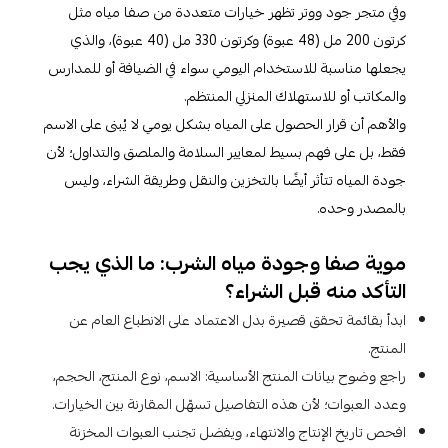
وفي متجر جود ووتر تظهر خيارات متعددة من صفا مياه مثل
كرتون 200 مل (48 عبوة) وكرتون 330 مل (40 عبوة)، والذي
يجعلها مناسبة للاستخدام اليومي سواء في الضيافة أو للمدارس
والمكاتب أو للاستهلاك المنزلي المنتظم.
والأهم أن قرار الحصول على المياه بشكل يومي لا يُبنى على الاسم
فقط، بل على فهم بسيط لمعايير السلامة والملصق والتداول؛ لأن
جودة المياه تتأثر أيضًا بالتخزين والنقل وطريقة الشراء، وليس
بالمصدر وحده.​
موية صفا وجودة مياه الشرب: ما الذي يجب
التأكد منه قبل الشراء؟
ابدأ بقائمة تحقق قصيرة بدل الاعتماد على الانطباع العام عن
المنتج.​
راجع وضوح بيانات المنتج الأساسية: الاسم، نوع المنتج، الحجم،
وعدد العبوات؛ لأن هذه التفاصيل تسهّل المقارنة بين الخيارات.​
افحص تاريخ الإنتاج والانتهاء، ويفضل تجنب العبوات المخزنة