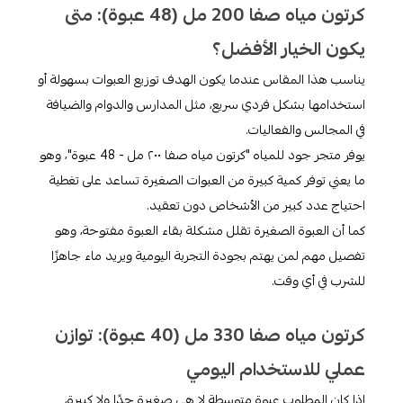
كرتون مياه صفا 200 مل (48 عبوة): متى
يكون الخيار الأفضل؟
يناسب هذا المقاس عندما يكون الهدف توزيع العبوات بسهولة أو
استخدامها بشكل فردي سريع، مثل المدارس والدوام والضيافة
في المجالس والفعاليات.
يوفر متجر جود للمياه "كرتون مياه صفا ٢٠٠ مل - 48 عبوة"، وهو
ما يعني توفر كمية كبيرة من العبوات الصغيرة تساعد على تغطية
احتياج عدد كبير من الأشخاص دون تعقيد.
كما أن العبوة الصغيرة تقلل مشكلة بقاء العبوة مفتوحة، وهو
تفصيل مهم لمن يهتم بجودة التجربة اليومية ويريد ماء جاهزًا
للشرب في أي وقت.
كرتون مياه صفا 330 مل (40 عبوة): توازن
عملي للاستخدام اليومي
إذا كان المطلوب عبوة متوسطة لا هي صغيرة جدًا ولا كبيرة،