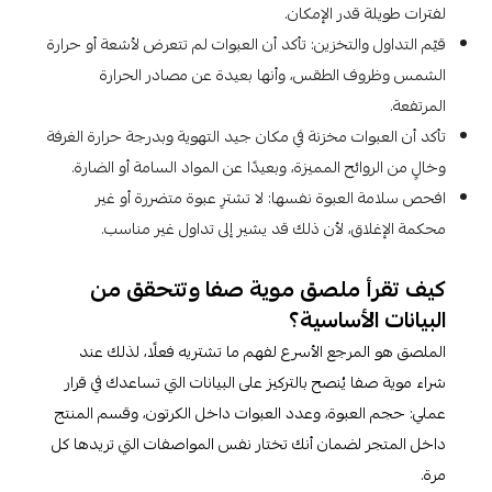
لفترات طويلة قدر الإمكان.​
قيّم التداول والتخزين: تأكد أن العبوات لم تتعرض لأشعة أو حرارة
الشمس وظروف الطقس، وأنها بعيدة عن مصادر الحرارة
المرتفعة.​
تأكد أن العبوات مخزنة في مكان جيد التهوية وبدرجة حرارة الغرفة
وخالٍ من الروائح المميزة، وبعيدًا عن المواد السامة أو الضارة.​
افحص سلامة العبوة نفسها: لا تشترِ عبوة متضررة أو غير
محكمة الإغلاق، لأن ذلك قد يشير إلى تداول غير مناسب.​
كيف تقرأ ملصق موية صفا وتتحقق من
البيانات الأساسية؟
الملصق هو المرجع الأسرع لفهم ما تشتريه فعلًا، لذلك عند
شراء موية صفا يُنصح بالتركيز على البيانات التي تساعدك في قرار
عملي: حجم العبوة، وعدد العبوات داخل الكرتون، وقسم المنتج
داخل المتجر لضمان أنك تختار نفس المواصفات التي تريدها كل
مرة.