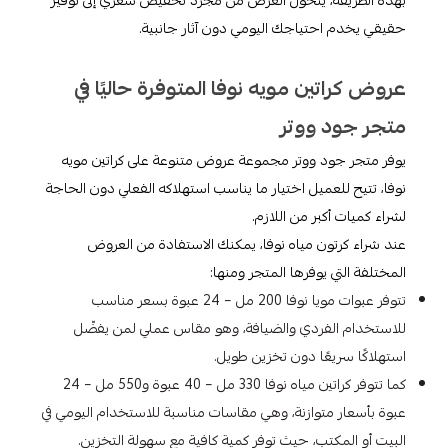
بهذه الطريقة، يتحول العرض من مجرد تخفيض سعري إلى توفير
حقيقي يخدم احتياجك اليومي دون آثار جانبية.
عروض كراتين مويه نوفا المتوفرة حاليًا في
متجر جود ووتر
يوفر متجر جود ووتر مجموعة عروض متنوعة على كراتين مويه
نوفا، تتيح للعميل اختيار ما يناسب استهلاكه الفعلي دون الحاجة
لشراء كميات أكبر من اللازم.
عند شراء كرتون مياه نوفا، يمكنك الاستفادة من العروض
المختلفة التي يوفرها المتجر ومنها:
تتوفر عبوات مويا نوفا 200 مل – 24 عبوة بسعر مناسب
للاستخدام الفردي والضيافة، وهو مقاس عملي لمن يفضّل
استهلاكًا سريعًا دون تخزين طويل.
كما تتوفر كراتين مياه نوفا 330 مل – 40 عبوة و550 مل – 24
عبوة بأسعار متوازنة، وهي مقاسات مناسبة للاستخدام اليومي في
البيت أو المكتب، حيث توفر كمية كافية مع سهولة التخزين.