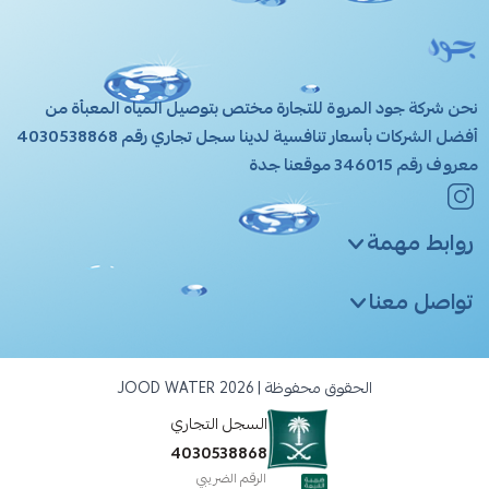
JOOD WATER
نحن شركة جود المروة للتجارة مختص بتوصيل المياه المعبأة من
أفضل الشركات بأسعار تنافسية لدينا سجل تجاري رقم 4030538868
معروف رقم 346015 موقعنا جدة
روابط مهمة
تواصل معنا
+966543670505
+966543670505
Joood.food@gmail.com
الحقوق محفوظة | 2026
JOOD WATER
السجل التجاري
4030538868
الرقم الضريبي