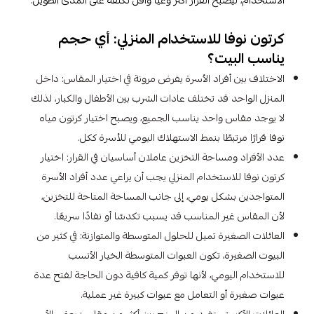
الاستخدام، ليصبح القرار أكثر وعيًا وأقل تكلفة على المدى الطويل.
كرتون نوفا للاستخدام المنزلي: أي حجم
يناسب البيت؟
الاختلاف بين أفراد الأسرة يفرض مرونة في اختيار المقاس: داخل
المنزل الواحد قد تختلف عادات الشرب بين الأطفال والكبار، لذلك
لا يوجد مقاس واحد يناسب الجميع، ويصبح اختيار كرتون مياه
نوفا قرارًا مرتبطًا بنمط الاستهلاك اليومي للأسرة ككل.
عدد الأفراد ومساحة التخزين عاملان أساسيان في القرار: اختيار
كرتون نوفا للاستخدام المنزلي يجب أن يراعي عدد أفراد الأسرة
المتواجدين بشكل يومي، إلى جانب المساحة المتاحة للتخزين،
لأن المقاس غير المناسب قد يسبب تكدسًا أو نفادًا سريعًا.
العائلات الصغيرة تميل للحلول المتوسطة والمتوازنة: في كثير من
البيوت الصغيرة، تكون العبوات المتوسطة الخيار الأنسب
للاستخدام اليومي، لأنها توفر كمية كافية دون الحاجة لفتح عدة
عبوات صغيرة أو التعامل مع عبوات كبيرة غير عملية.